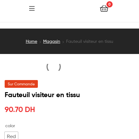
0
Home
Magasin
Fauteuil visiteur en tissu
Sur Commande
Fauteuil visiteur en tissu
90.70
DH
color
Red