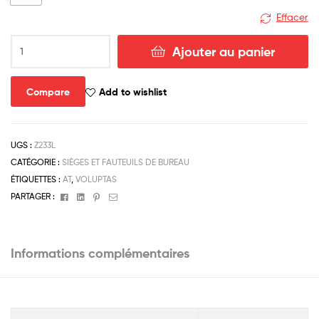
Effacer
Ajouter au panier
Compare
Add to wishlist
UGS :
Z233L
CATÉGORIE :
SIÈGES ET FAUTEUILS DE BUREAU
ÉTIQUETTES :
AT
,
VOLUPTAS
Facebook
Linkedin
Pinterest
Email
PARTAGER :
Informations complémentaires