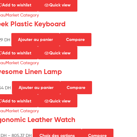
Add to wishlist
Quick view
eauMarket Category
eek Plastic Keyboard
29
DH
Ajouter au panier
Compare
Add to wishlist
Quick view
eauMarket Category
esome Linen Lamp
.54
DH
Ajouter au panier
Compare
Add to wishlist
Quick view
eauMarket Category
gonomic Leather Watch
0
DH
–
805.37
DH
Choix des options
Compare