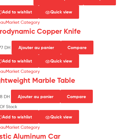
Add to wishlist
Quick view
eauMarket Category
rodynamic Copper Knife
77
DH
Ajouter au panier
Compare
Add to wishlist
Quick view
eauMarket Category
ghtweight Marble Table
78
DH
Ajouter au panier
Compare
Of Stock
Add to wishlist
Quick view
eauMarket Category
stic Aluminum Car