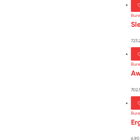
Bur
Sl
723.
Bur
Aw
702
Bur
Er
6.9