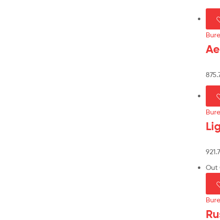
Bur
Ae
875.
Bur
Li
921.
Out 
Bur
Ru