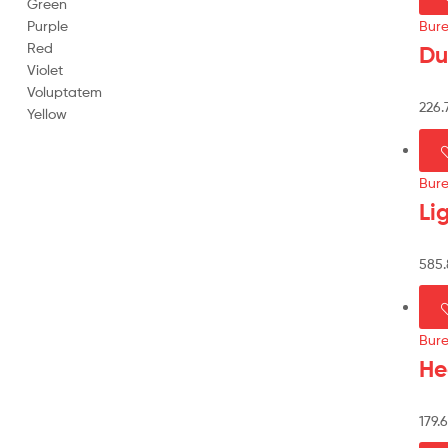
Green
Purple
Bur
Red
Du
Violet
Voluptatem
226.
Yellow
Bur
Li
585
Bur
He
179.