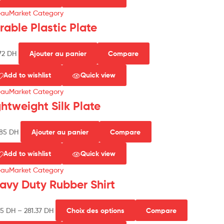
eauMarket Category
rable Plastic Plate
72
DH
Ajouter au panier
Compare
Add to wishlist
Quick view
eauMarket Category
ghtweight Silk Plate
.85
DH
Ajouter au panier
Compare
Add to wishlist
Quick view
eauMarket Category
avy Duty Rubber Shirt
65
DH
–
281.37
DH
Choix des options
Compare