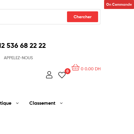
On Commande
On Commande
Chercher
2 536 68 22 22​
APPELEZ-NOUS
0
0.00
DH
0
tique
Classement