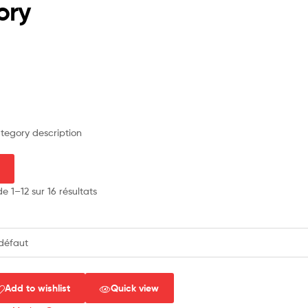
ory
egory description
e 1–12 sur 16 résultats
Add to wishlist
Quick view