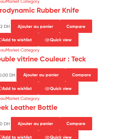
eauMarket Category
rodynamic Rubber Knife
72
DH
Ajouter au panier
Compare
Add to wishlist
Quick view
eauMarket Category
uble vitrine Couleur : Teck
50.00
DH
Ajouter au panier
Compare
Add to wishlist
Quick view
eauMarket Category
eek Leather Bottle
00
DH
Ajouter au panier
Compare
Add to wishlist
Quick view