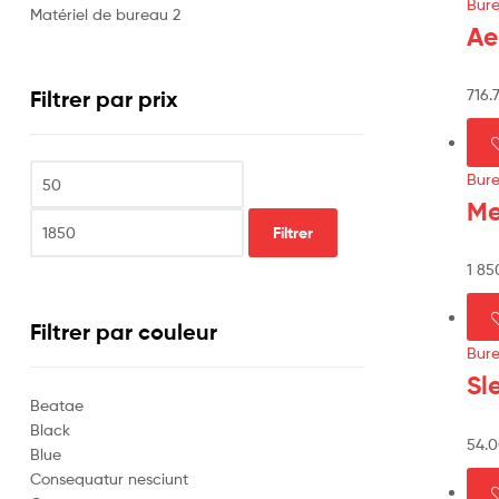
Bur
Matériel de bureau
2
Ae
716.
Filtrer par prix
Bur
Me
Filtrer
1 8
Filtrer par couleur
Bur
Sl
Beatae
Black
54.
Blue
Consequatur nesciunt