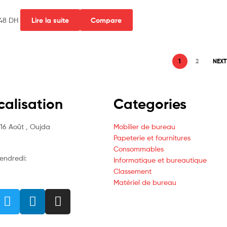
.48
DH
Lire la suite
Compare
1
2
NEXT
ocalisation
Categories
16 Août , Oujda
Mobilier de bureau
Papeterie et fournitures
Consommables
Vendredi:
8h – 18h
Informatique et bureautique
9h- 13h
Classement
Matériel de bureau