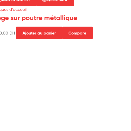
ues d'accueil
ège sur poutre métallique
00.00
DH
Ajouter au panier
Compare