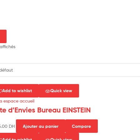
 affichés
Add to wishlist
Quick view
s espace accueil
ste d’Envies Bureau EINSTEIN
5.00
DH
Ajouter au panier
Compare
Add to wishlist
Quick view