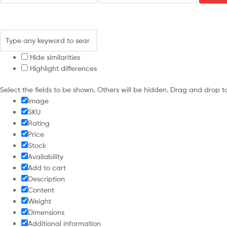
Hide similarities
Highlight differences
Select the fields to be shown. Others will be hidden. Drag and drop t
Image
SKU
Rating
Price
Stock
Availability
Add to cart
Description
Content
Weight
Dimensions
Additional information