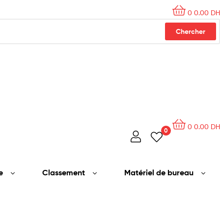
0
0.00
DH
Chercher
0
0.00
DH
0
e
Classement
Matériel de bureau