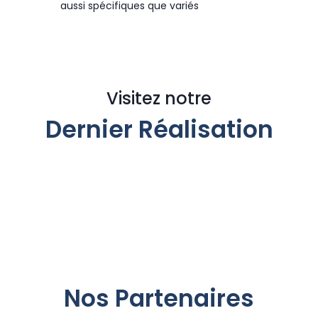
aussi spécifiques que variés
Visitez notre
Dernier Réalisation
Application ERP - gestion des entreprises
Creation des sites web
Nos Partenaires